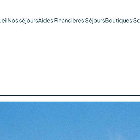
eil
Nos séjours
Aides Financières Séjours
Boutiques So