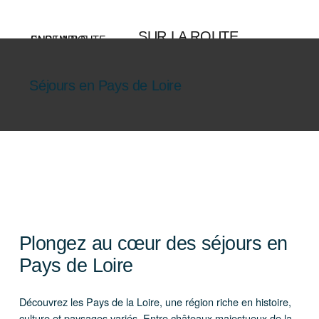
Aller
au
SUR LA ROUTE
contenu
ENSEMBLE
Séjours en Pays de Loire
Plongez au cœur des séjours en
Pays de Loire
Découvrez les Pays de la Loire, une région riche en histoire,
culture et paysages variés. Entre châteaux majestueux de la