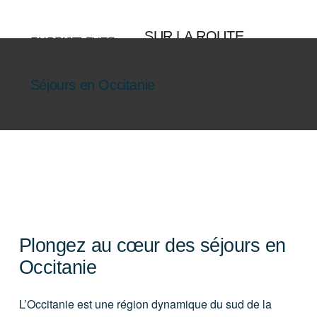
Aller
au
SUR LA ROUTE
contenu
ENSEMBLE
Séjours en Occitanie
Plongez au cœur des séjours en
Occitanie
L’Occitanie est une région dynamique du sud de la