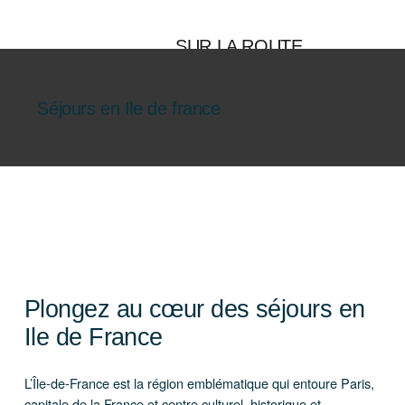
Aller
au
SUR LA ROUTE
contenu
ENSEMBLE
Séjours en Ile de france
Plongez au cœur des séjours en
Ile de France
L’Île-de-France est la région emblématique qui entoure Paris,
capitale de la France et centre culturel, historique et