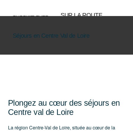
Aller
au
SUR LA ROUTE
contenu
ENSEMBLE
Séjours en Centre Val de Loire
Plongez au cœur des séjours en
Centre val de Loire
La région Centre-Val de Loire, située au cœur de la